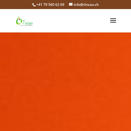
+41 79 560 62 69
info@thizao.ch