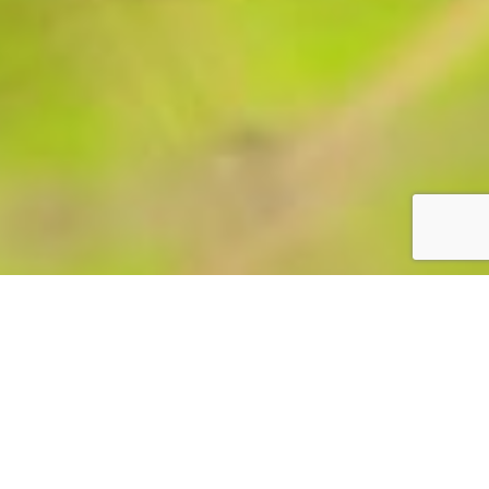
Thizao vous propose des produits de soin
pour le visage, le corps et les cheveux, aussi
bien pour femmes, hommes que pour
enfants et, depuis 2023, du maquillage
naturel. Tout est péparé artisanalement dans