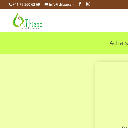
+41 79 560 62 69
info@thizao.ch
Achats