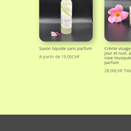
Savon liquide sans parfum
Crème visage
jour et nuit, 
A partir de
15.00
CHF
rose musquée
parfum
28.00
CHF
TVA