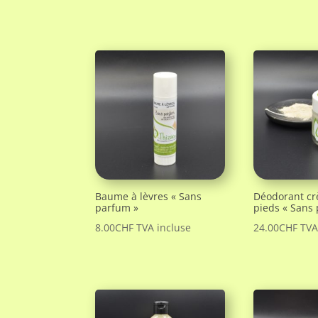
Baume à lèvres « Sans
Déodorant cr
parfum »
pieds « Sans
8.00
CHF
TVA incluse
24.00
CHF
TVA