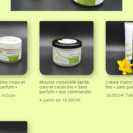
ème corps et
Mousse corporelle karité,
Crème mains à
 parfum »
coco et cacao bio « Sans
bio « sans pa
parfum » (sur commande)
 incluse
16.00
CHF
TVA
A partir de
18.00
CHF