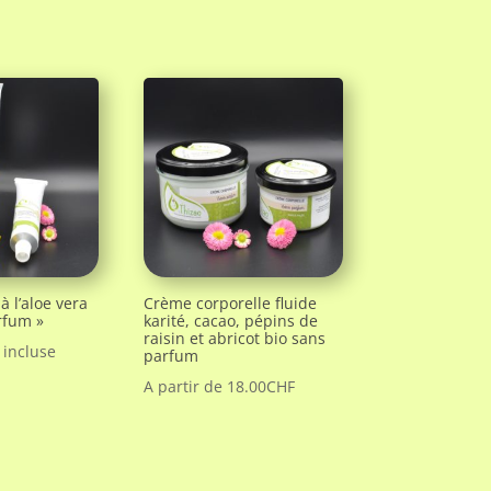
 l’aloe vera
Crème corporelle fluide
rfum »
karité, cacao, pépins de
raisin et abricot bio sans
 incluse
parfum
A partir de
18.00
CHF