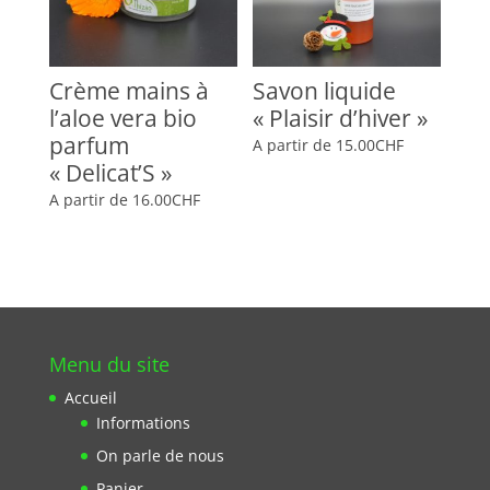
Crème mains à
Savon liquide
l’aloe vera bio
« Plaisir d’hiver »
parfum
A partir de
15.00
CHF
« Delicat’S »
A partir de
16.00
CHF
Menu du site
Accueil
Informations
On parle de nous
Panier