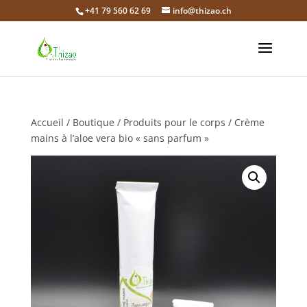
+41 79 560 62 69
info@thizao.ch
Accueil
/
Boutique
/
Produits pour le corps
/ Crème
mains à l’aloe vera bio « sans parfum »