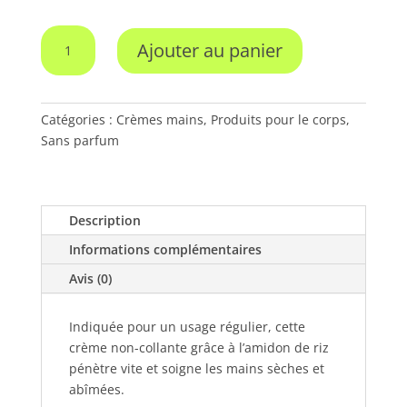
quantité
Ajouter au panier
de
Crème
mains
à
Catégories :
Crèmes mains
,
Produits pour le corps
,
l’aloe
Sans parfum
vera
bio
"sans
Description
parfum"
Informations complémentaires
Avis (0)
Indiquée pour un usage régulier, cette
crème non-collante grâce à l’amidon de riz
pénètre vite et soigne les mains sèches et
abîmées.