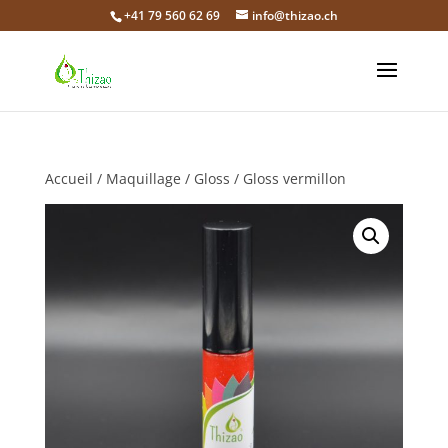
+41 79 560 62 69
info@thizao.ch
Accueil
/
Maquillage
/
Gloss
/ Gloss vermillon