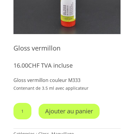
Gloss vermillon
16.00
CHF
TVA incluse
Gloss vermillon couleur M333
Contenant de 3.5 ml avec applicateur
quantité
Ajouter au panier
de
Gloss
vermillon
Catégories :
Gloss
,
Maquillage