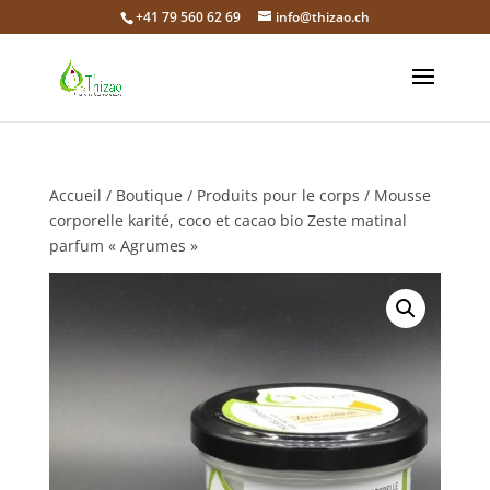
+41 79 560 62 69
info@thizao.ch
Accueil
/
Boutique
/
Produits pour le corps
/ Mousse
corporelle karité, coco et cacao bio Zeste matinal
parfum « Agrumes »