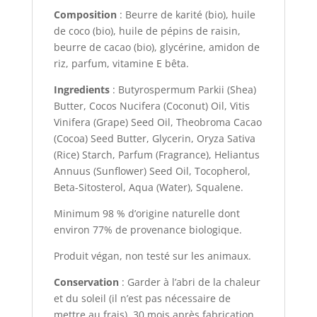
Composition
: Beurre de karité (bio), huile
de coco (bio), huile de pépins de raisin,
beurre de cacao (bio), glycérine, amidon de
riz, parfum, vitamine E bêta.
Ingredients
: Butyrospermum Parkii (Shea)
Butter, Cocos Nucifera (Coconut) Oil, Vitis
Vinifera (Grape) Seed Oil, Theobroma Cacao
(Cocoa) Seed Butter, Glycerin, Oryza Sativa
(Rice) Starch, Parfum (Fragrance), Heliantus
Annuus (Sunflower) Seed Oil, Tocopherol,
Beta-Sitosterol, Aqua (Water), Squalene.
Minimum 98 % d’origine naturelle dont
environ 77% de provenance biologique.
Produit végan, non testé sur les animaux.
Conservation
: Garder à l’abri de la chaleur
et du soleil (il n’est pas nécessaire de
mettre au frais). 30 mois après fabrication