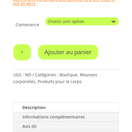
pot en verre
Contenance
quantité
Ajouter au panier
de
Mousse
corporelle
karité,
UGS :
ND
Catégories :
Boutique
,
Mousses
coco
corporelles
,
Produits pour le corps
et
cacao
bio
Description
Zeste
matinal
Informations complémentaires
parfum
Avis (0)
"Agrumes"