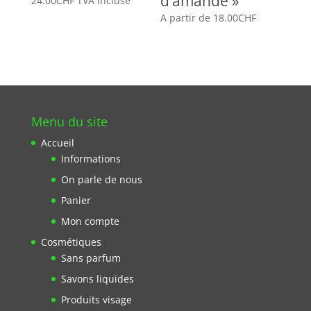
d’amande »
24.00
CHF
TVA incluse
A partir de
18.00
CHF
Menu du site
Accueil
Informations
On parle de nous
Panier
Mon compte
Cosmétiques
Sans parfum
Savons liquides
Produits visage