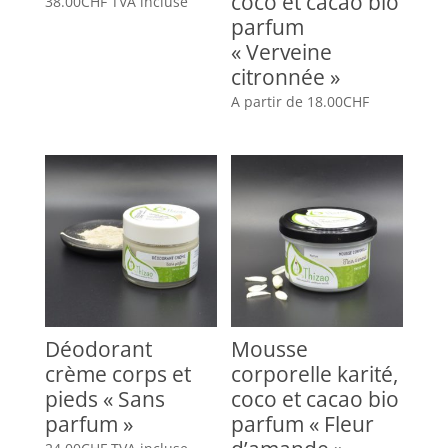
coco et cacao bio
38.00
CHF
TVA incluse
parfum
« Verveine
citronnée »
A partir de
18.00
CHF
Déodorant
Mousse
crème corps et
corporelle karité,
pieds « Sans
coco et cacao bio
parfum »
parfum « Fleur