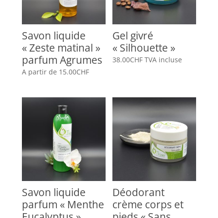
Savon liquide
Gel givré
« Zeste matinal »
« Silhouette »
parfum Agrumes
38.00
CHF
TVA incluse
A partir de
15.00
CHF
Savon liquide
Déodorant
parfum « Menthe
crème corps et
Eucalyptus »
pieds « Sans