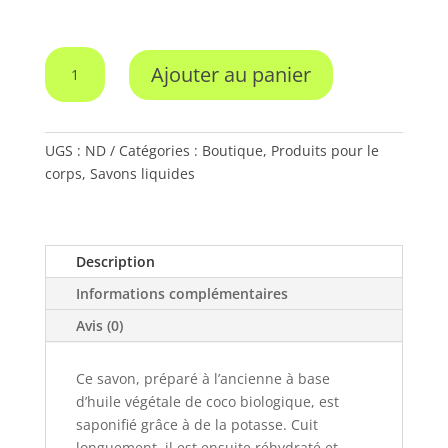
quantité
Ajouter au panier
de
Savon
liquide
"Plaisir
UGS :
ND
Catégories :
Boutique
,
Produits pour le
d'hiver"
corps
,
Savons liquides
Description
Informations complémentaires
Avis (0)
Ce savon, préparé à l’ancienne à base
d’huile végétale de coco biologique, est
saponifié grâce à de la potasse. Cuit
longuement, il est ensuite réhydraté et